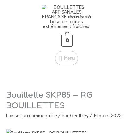
Aller
🍇
BLACK CASSIS – 5 KG À
Menu
au
SEULEMENT 39 € !
contenu
51 € →
39 €
💥
Je fonce!
🔥
Économisez 12 € ! Profitez-en
maintenant !
0
Menu
Bouillette SKP85 – RG
BOUILLETTES
Laisser un commentaire
/ Par
Geoffrey
/
14 mars 2023