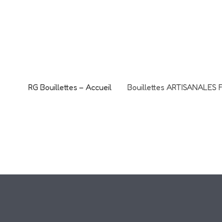
Aller
L'offre CANO
au
C'est le mome
contenu
RG Bouillettes – Accueil
Bouillettes ARTISANALES