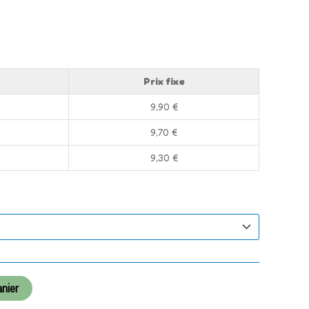
Prix fixe
9,90
€
9,70
€
9,30
€
anier