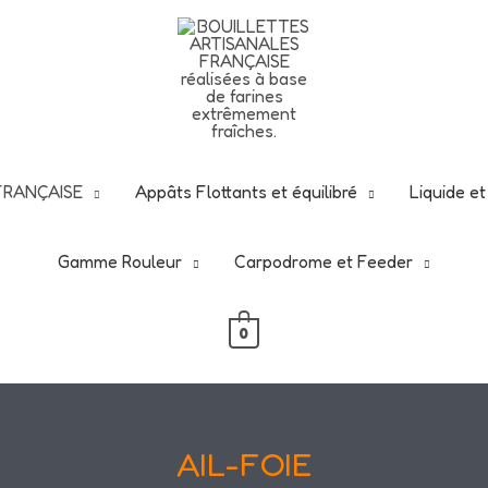
N de ce début d'été -25% avec ce code
rgbouillettes2
nt d'en profiter : -25 % sur tout le site, hors vêtements
 FRANÇAISE
Appâts Flottants et équilibré
Liquide e
Gamme Rouleur
Carpodrome et Feeder
0
AIL-FOIE