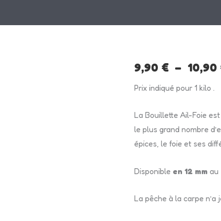
quantité
9,90
€
–
10,90
de
Prix indiqué pour 1 kilo .
AIL-
FOIE
La Bouillette Ail-Foie es
le plus grand nombre d’e
épices, le foie et ses di
Disponible
en 12 mm
au
La pêche à la carpe n’a 