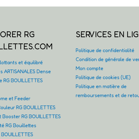
choisies
sur
la
page
ORER RG
SERVICES EN LI
du
LLETTES.COM
produit
Politique de confidentialité
Condition de générale de ve
ottants et équilibré
Mon compte
tes ARTISANALES Dense
Politique de cookies (UE)
ie RG BOUILLETTES
Politique en matière de
remboursements et de reto
me et Feeder
ouleur RG BOUILLETTES
et Booster RG BOUILLETTES
é RG Bouillettes
G BOUILLETTES