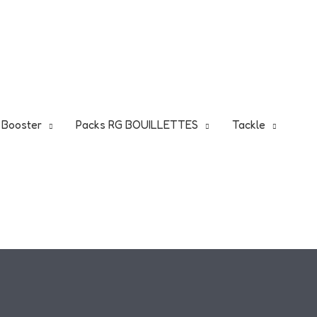
5
Je fonce!
 !
t Booster
Packs RG BOUILLETTES
Tackle