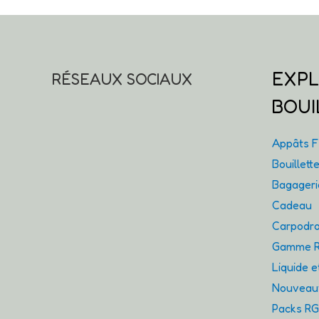
choisies
sur
la
page
EXPL
RÉSEAUX SOCIAUX
du
BOUI
produit
Appâts Fl
Bouillet
Bagager
Cadeau
Carpodro
Gamme R
Liquide 
Nouveaut
Packs R