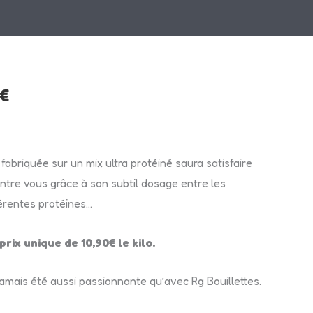
Plage
€
de
prix :
t fabriquée sur un mix ultra protéiné saura satisfaire
ntre vous grâce à son subtil dosage entre les
9,90 €
fférentes protéines…
à
prix unique de 10,90€ le kilo.
10,90 €
jamais été aussi passionnante qu’avec Rg Bouillettes.