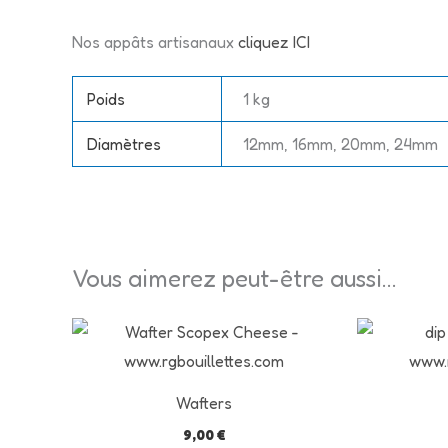
Nos appâts artisanaux
cliquez ICI
Poids
1 kg
Diamètres
12mm, 16mm, 20mm, 24mm
Vous aimerez peut-être aussi…
Ce
produit
a
Wafters
plusieurs
9,00
€
variations.