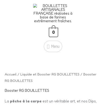
Aller
L'offre CANON de ce début d'été
Menu
au
-25% avec ce code
rgbouillettes25
Je fonce!
contenu
C'est le moment d'en profiter : -25
% sur tout le site, hors vêtements !
0
Menu
Trié
Accueil
/
Liquide et Booster RG BOUILLETTES
/ Booster
par
popularité
RG BOUILLETTES
Booster RG BOUILLETTES
La
pêche à la carpe
est un véritable art, et nos Dips,