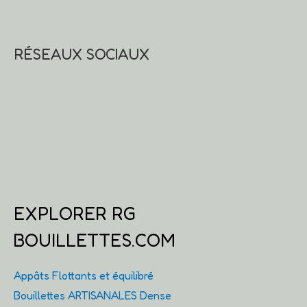
sur
la
page
RÉSEAUX SOCIAUX
du
produit
EXPLORER RG
BOUILLETTES.COM
Appâts Flottants et équilibré
Bouillettes ARTISANALES Dense