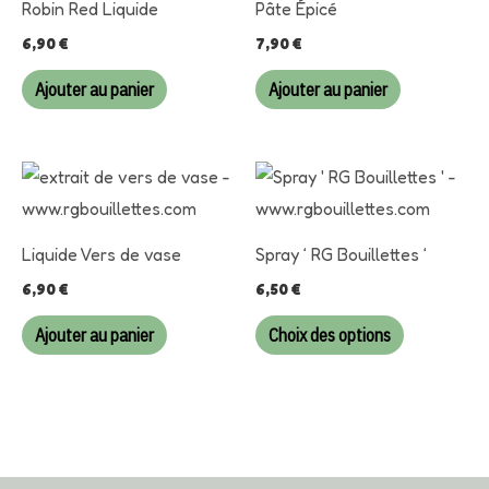
Robin Red Liquide
Pâte Épicé
6,90
€
7,90
€
Ajouter au panier
Ajouter au panier
Ce
produit
a
Liquide Vers de vase
Spray ‘ RG Bouillettes ‘
plusieurs
6,90
€
6,50
€
variations.
Les
Ajouter au panier
Choix des options
options
peuvent
être
choisies