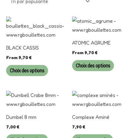
Ce
Ce
produit
produit
a
a
ATOMIC AGRUME
plusieurs
plusieurs
BLACK CASSIS
From
9,70
€
variations.
variations.
From
9,70
€
Les
Les
Choix des options
Choix des options
options
options
peuvent
peuvent
être
être
Ce
choisies
choisies
produit
sur
sur
a
Dumbel 8 mm
Complexe Aminé
la
la
plusieurs
7,00
€
7,90
€
page
page
variations.
du
du