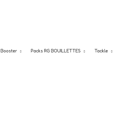
5
Je fonce!
 !
t Booster
Packs RG BOUILLETTES
Tackle