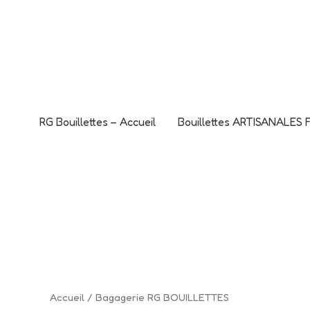
Aller
L'offre CANO
au
C'est le mome
contenu
RG Bouillettes – Accueil
Bouillettes ARTISANALES
Trié
Accueil
/ Bagagerie RG BOUILLETTES
par