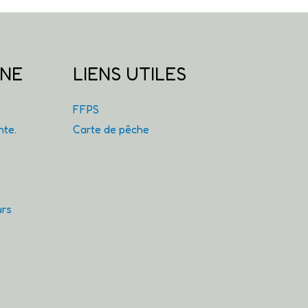
GNE
LIENS UTILES
FFPS
nte.
Carte de pêche
urs