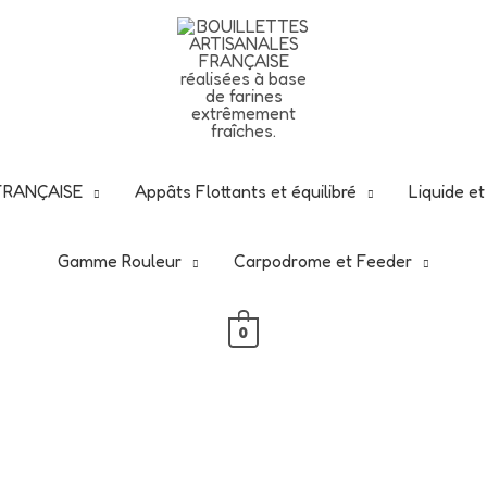
N de ce début d'été -25% avec ce code
rgbouillettes2
nt d'en profiter : -25 % sur tout le site, hors vêtements
 FRANÇAISE
Appâts Flottants et équilibré
Liquide e
Gamme Rouleur
Carpodrome et Feeder
0