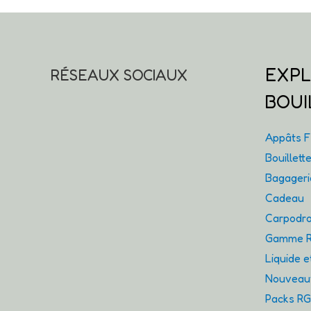
EXPL
RÉSEAUX SOCIAUX
BOUI
Appâts Fl
Bouillet
Bagager
Cadeau
Carpodro
Gamme R
Liquide 
Nouveaut
Packs R