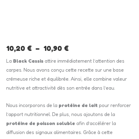
quantité
Plage
de
de
BLACK
CASSIS
prix :
10,20 €
10,20
€
–
10,90
€
à
La
Black Cassis
attire immédiatement l’attention des
carpes. Nous avons conçu cette recette sur une base
10,90 €
crémeuse riche et équilibrée. Ainsi, elle combine valeur
nutritive et attractivité dès son entrée dans l’eau.
Nous incorporons de la
protéine de lait
pour renforcer
l’apport nutritionnel. De plus, nous ajoutons de la
protéine de poisson soluble
afin d’accélérer la
diffusion des signaux alimentaires. Grâce à cette