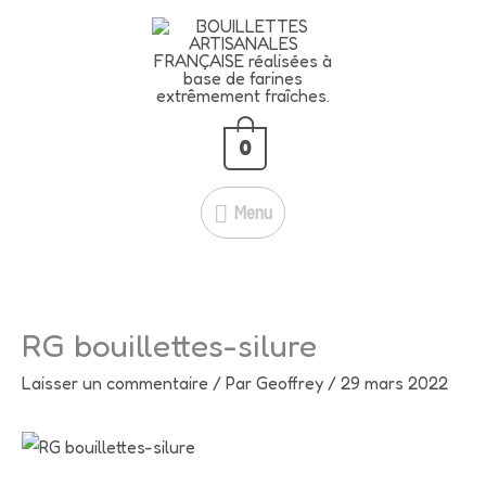
Aller
🍇
BLACK CASSIS – 5 KG À
Menu
au
SEULEMENT 39 € !
contenu
51 € →
39 €
💥
Je fonce!
🔥
Économisez 12 € ! Profitez-en
maintenant !
0
Menu
RG bouillettes-silure
Laisser un commentaire
/ Par
Geoffrey
/
29 mars 2022