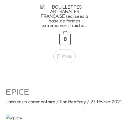
Aller
🍇
BLACK CASSIS – 5 KG À
Menu
au
SEULEMENT 39 € !
contenu
51 € →
39 €
💥
Je fonce!
🔥
Économisez 12 € ! Profitez-en
maintenant !
0
Menu
EPICE
Laisser un commentaire
/ Par
Geoffrey
/
27 février 2021