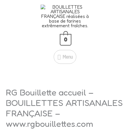
Aller
🍇
BLACK CASSIS – 5 KG À
Menu
au
SEULEMENT 39 € !
contenu
51 € →
39 €
💥
Je fonce!
🔥
Économisez 12 € ! Profitez-en
maintenant !
0
Menu
RG Bouillette accueil –
BOUILLETTES ARTISANALES
FRANÇAISE –
www.rgbouillettes.com