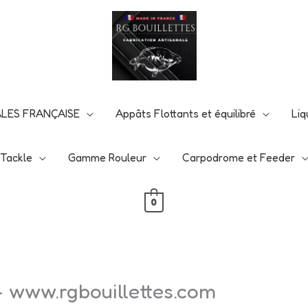
N de ce début d'été -25% avec ce code
rgbouillettes2
nt d'en profiter : -25 % sur tout le site, hors vêtements
NALES FRANÇAISE
Appâts Flottants et équilibré
Liq
Tackle
Gamme Rouleur
Carpodrome et Feeder
0
 – www.rgbouillettes.com