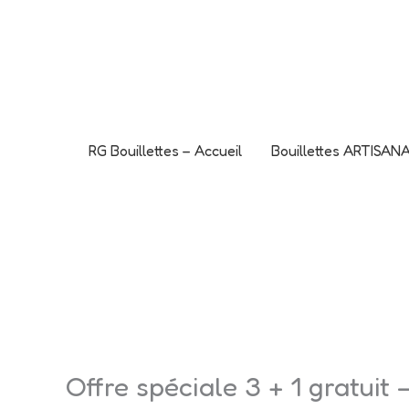
Aller
L'offre CANO
au
C'est le mome
contenu
RG Bouillettes – Accueil
Bouillettes ARTISA
Offre spéciale 3 + 1 gratuit