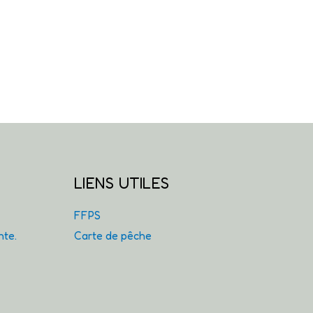
LIENS UTILES
FFPS
nte.
Carte de pêche