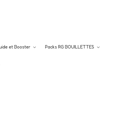
5
Je fonce!
 !
uide et Booster
Packs RG BOUILLETTES