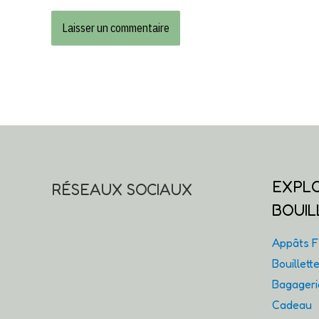
EXPL
RÉSEAUX SOCIAUX
BOUIL
Appâts Fl
Bouillet
Bagager
Cadeau