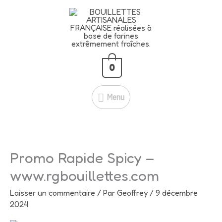
Aller
🍇
BLACK CASSIS – 5 KG À
Menu
au
SEULEMENT 39 € !
contenu
51 € →
39 €
💥
Je fonce!
🔥
Économisez 12 € ! Profitez-en
maintenant !
0
Menu
Promo Rapide Spicy –
www.rgbouillettes.com
Laisser un commentaire
/ Par
Geoffrey
/
9 décembre
2024