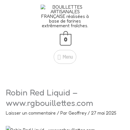
Aller
L'offre CANON de ce début d'été
Menu
au
-25% avec ce code
rgbouillettes25
Je fonce!
contenu
C'est le moment d'en profiter : -25
% sur tout le site, hors vêtements !
0
Menu
Robin Red Liquid –
www.rgbouillettes.com
Laisser un commentaire
/ Par
Geoffrey
/
27 mai 2025