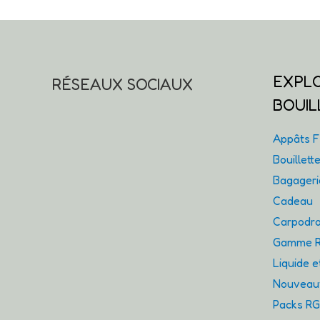
EXPL
RÉSEAUX SOCIAUX
BOUIL
Appâts Fl
Bouillet
Bagager
Cadeau
Carpodro
Gamme R
Liquide 
Nouveaut
Packs R