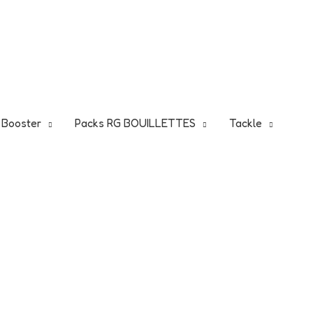
5
Je fonce!
 !
t Booster
Packs RG BOUILLETTES
Tackle