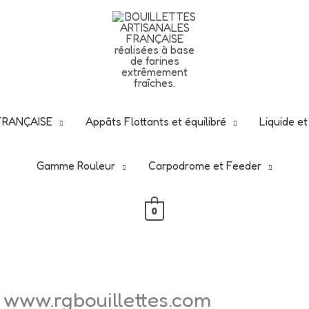
N de ce début d'été -25% avec ce code
rgbouillettes2
nt d'en profiter : -25 % sur tout le site, hors vêtements
 FRANÇAISE
Appâts Flottants et équilibré
Liquide e
Gamme Rouleur
Carpodrome et Feeder
0
 www.rgbouillettes.com