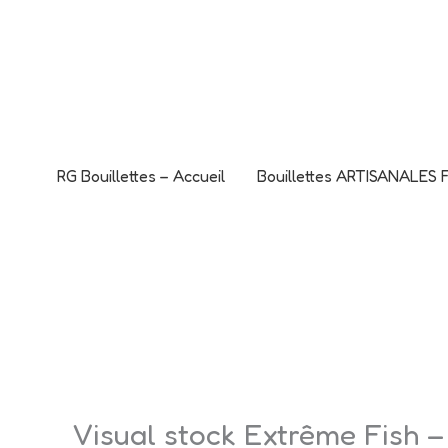
Aller
L'offre CANO
au
C'est le mome
contenu
RG Bouillettes – Accueil
Bouillettes ARTISANALES
Visual stock Extrême Fish –