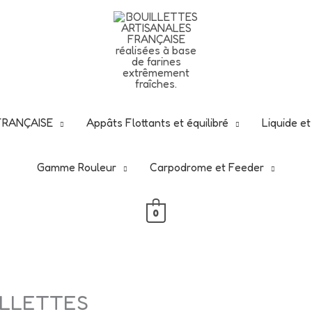
N de ce début d'été -25% avec ce code
rgbouillettes2
nt d'en profiter : -25 % sur tout le site, hors vêtements
 FRANÇAISE
Appâts Flottants et équilibré
Liquide e
Gamme Rouleur
Carpodrome et Feeder
0
UILLETTES