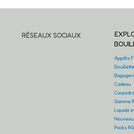
EXPL
RÉSEAUX SOCIAUX
BOUIL
Appâts Fl
Bouillet
Bagager
Cadeau
Carpodro
Gamme R
Liquide 
Nouveaut
Packs R