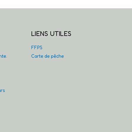
LIENS UTILES
FFPS
nte.
Carte de pêche
urs