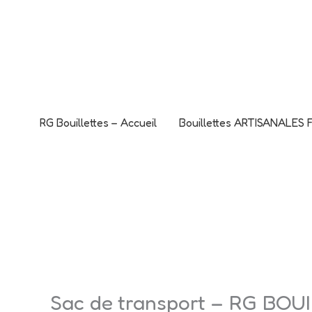
Aller
L'offre CANO
au
C'est le mome
contenu
RG Bouillettes – Accueil
Bouillettes ARTISANALES
Sac de transport – RG BO