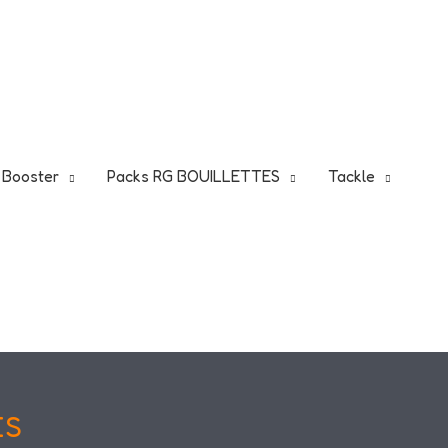
5
Je fonce!
 !
t Booster
Packs RG BOUILLETTES
Tackle
ES