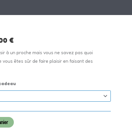
Plage
,00
€
de
isir à un proche mais vous ne savez pas quoi
e vous êtes sûr de faire plaisir en faisant des
prix :
20,00 €
-cadeau
à
100,00 €
anier