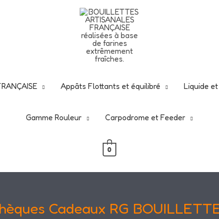
N de ce début d'été -25% avec ce code
rgbouillettes2
nt d'en profiter : -25 % sur tout le site, hors vêtements
 FRANÇAISE
Appâts Flottants et équilibré
Liquide e
Gamme Rouleur
Carpodrome et Feeder
0
hèques Cadeaux RG BOUILLETT