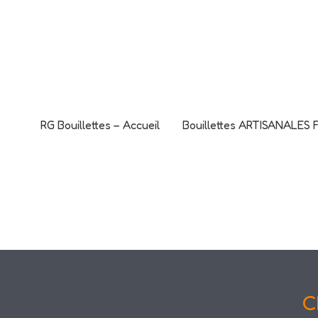
Aller
L'offre CANO
au
C'est le mome
contenu
RG Bouillettes – Accueil
Bouillettes ARTISANALES
C