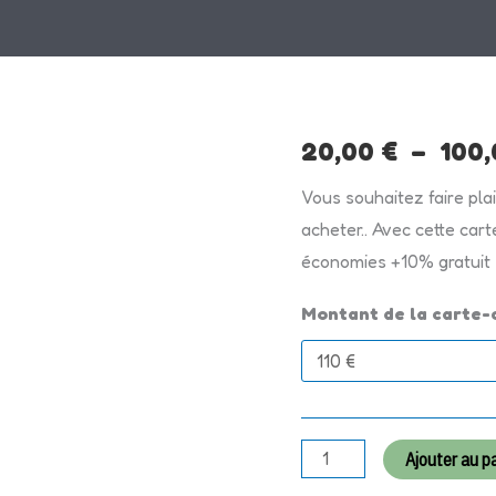
quantité
20,00
€
–
100
de
Vous souhaitez faire pla
Chèques
acheter.. Avec cette cart
Cadeaux
économies +10% gratuit
RG
BOUILLETTES
Montant de la carte
Ajouter au p